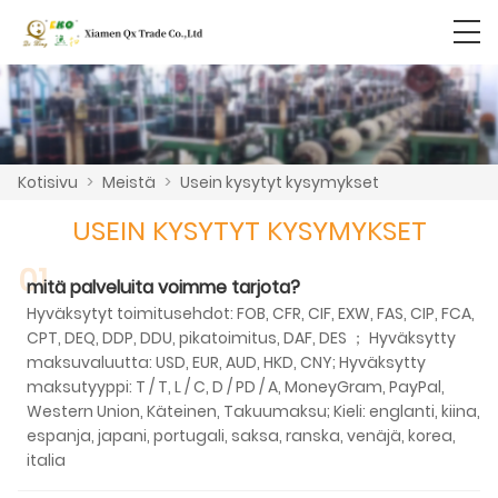
Kotisivu
>
Meistä
>
Usein kysytyt kysymykset
USEIN KYSYTYT KYSYMYKSET
01
mitä palveluita voimme tarjota?
Hyväksytyt toimitusehdot: FOB, CFR, CIF, EXW, FAS, CIP, FCA,
CPT, DEQ, DDP, DDU, pikatoimitus, DAF, DES ； Hyväksytty
maksuvaluutta: USD, EUR, AUD, HKD, CNY; Hyväksytty
maksutyyppi: T / T, L / C, D / PD / A, MoneyGram, PayPal,
Western Union, Käteinen, Takuumaksu; Kieli: englanti, kiina,
espanja, japani, portugali, saksa, ranska, venäjä, korea,
italia