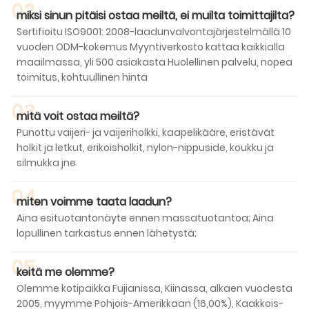
02
miksi sinun pitäisi ostaa meiltä, ​​ei muilta toimittajilta?
Sertifioitu ISO9001: 2008-laadunvalvontajärjestelmällä 10
vuoden ODM-kokemus Myyntiverkosto kattaa kaikkialla
maailmassa, yli 500 asiakasta Huolellinen palvelu, nopea
toimitus, kohtuullinen hinta
03
mitä voit ostaa meiltä?
Punottu vaijeri- ja vaijeriholkki, kaapelikääre, eristävät
holkit ja letkut, erikoisholkit, nylon-nippuside, koukku ja
silmukka jne.
04
miten voimme taata laadun?
Aina esituotantonäyte ennen massatuotantoa; Aina
lopullinen tarkastus ennen lähetystä;
05
keitä me olemme?
Olemme kotipaikka Fujianissa, Kiinassa, alkaen vuodesta
2005, myymme Pohjois-Amerikkaan (16,00%), Kaakkois-