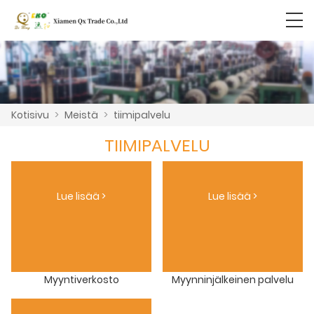
Kotisivu
>
Meistä
>
tiimipalvelu
TIIMIPALVELU
Lue lisää >
Lue lisää >
Myyntiverkosto
Myynninjälkeinen palvelu