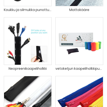
Koukku ja silmukka punottu käärehiha
Mattokääre
Neopreenikaapeliholkki
vetoketjun kaapeliholkkipunos