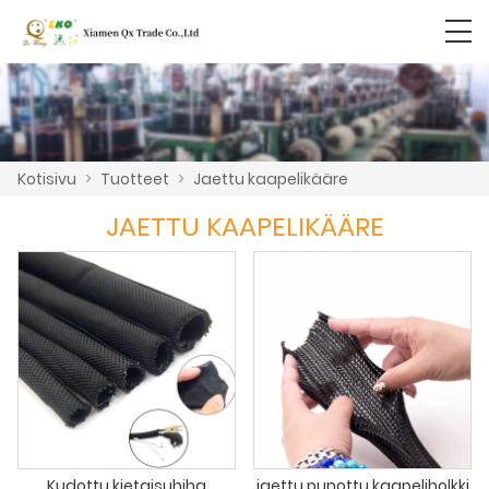
Kotisivu
>
Tuotteet
>
Jaettu kaapelikääre
JAETTU KAAPELIKÄÄRE
Kudottu kietaisuhiha
jaettu punottu kaapeliholkki