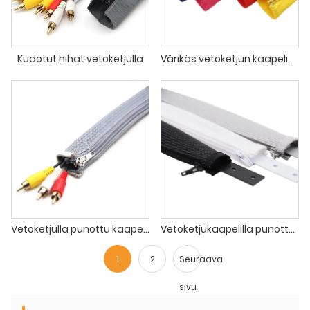
Kudotut hihat vetoketjulla
Värikäs vetoketjun kaapeliholkki
Vetoketjulla punottu kaapeliholkki
Vetoketjukaapelilla punottu holkki tiivisteellä
1
2
Seuraava
sivu