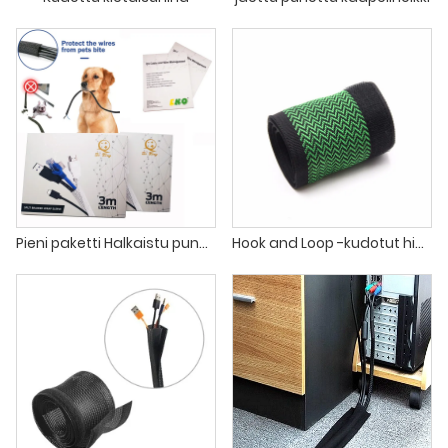
Pieni paketti Halkaistu punottu hihnajohtosuojus Hallintakaide TV -tietokoneen kotiteatteritoimistoon
Hook and Loop -kudotut hihat