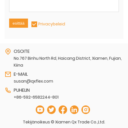
esittää
Privacybeleid
OSOITE
No.767 Binhu North Rd, Haicang District, Xiamen, Fujian,
Kiina
E-MAIL
susan@qxflex.com
PUHELIN
+86-592-6582244-801
Tekijänoikeus © Xiamen Qx Trade Co.,Ltd.