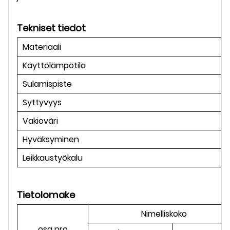
Tekniset tiedot
Materiaali
P
Käyttölämpötila
-
Sulamispiste
Syttyvyys
U
Vakioväri
Hyväksyminen
Leikkaustyökalu
s
Tietolomake
Nimelliskoko
osa nro