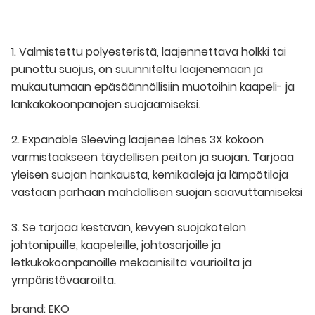
1. Valmistettu polyesteristä, laajennettava holkki tai
punottu suojus, on suunniteltu laajenemaan ja
mukautumaan epäsäännöllisiin muotoihin kaapeli- ja
lankakokoonpanojen suojaamiseksi.
2. Expanable Sleeving laajenee lähes 3X kokoon
varmistaakseen täydellisen peiton ja suojan. Tarjoaa
yleisen suojan hankausta, kemikaaleja ja lämpötiloja
vastaan ​​parhaan mahdollisen suojan saavuttamiseksi
3. Se tarjoaa kestävän, kevyen suojakotelon
johtonipuille, kaapeleille, johtosarjoille ja
letkukokoonpanoille mekaanisilta vaurioilta ja
ympäristövaaroilta.
brand:
EKO