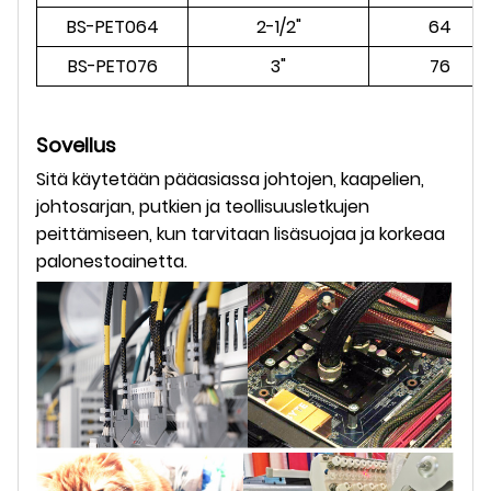
BS-PET064
2-1/2"
64
BS-PET076
3"
76
Sovellus
Sitä käytetään pääasiassa johtojen, kaapelien,
johtosarjan, putkien ja teollisuusletkujen
peittämiseen, kun tarvitaan lisäsuojaa ja korkeaa
palonestoainetta.