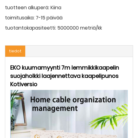
tuotteen alkuperä:
Kiina
toimitusaika:
7-15 päivää
tuotantokapasiteetti:
5000000 metriä/kk
tiedot
EKO kuumamyynti 7m lemmikkikaapelin
suojaholkki laajennettava kaapelipunos
Kotiversio