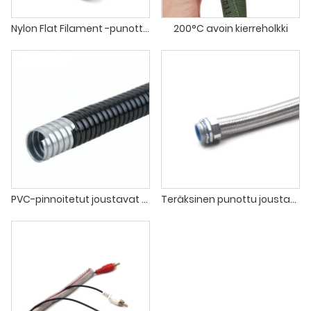
Nylon Flat Filament -punottu suojus
200°C avoin kierreholkki
PVC-pinnoitetut joustavat putket
Teräksinen punottu joustava putki