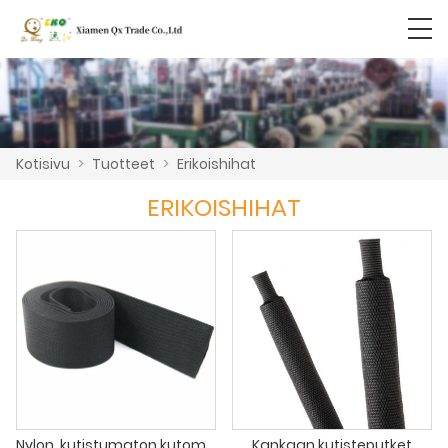
Kotisivu
>
Tuotteet
>
Erikoishihat
ERIKOISHIHAT
Nylon, kutistumaton kutomakangas
Kankaan kutisteputket