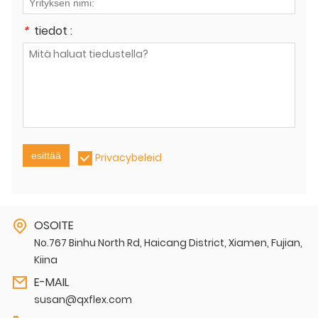
*
tiedot :
esittää
Privacybeleid
OSOITE
No.767 Binhu North Rd, Haicang District, Xiamen, Fujian,
Kiina
E-MAIL
susan@qxflex.com