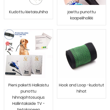
Kudottu kietaisuhiha
jaettu punottu
kaapeliholkki
Pieni paketti Halkaistu
Hook and Loop -kudotut
punottu
hihat
hihnajohtosuojus
Hallintakaide TV -
tietokoneen