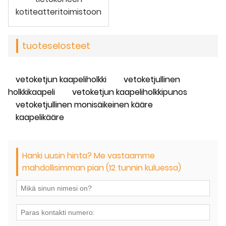
kotiteatteritoimistoon
tuoteselosteet
vetoketjun kaapeliholkki
vetoketjullinen
holkkikaapeli
vetoketjun kaapeliholkkipunos
vetoketjullinen monisäikeinen kääre
kaapelikääre
Hanki uusin hinta? Me vastaamme
mahdollisimman pian (12 tunnin kuluessa)