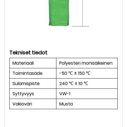
Tekniset tiedot
Materiaali
Polyesteri monisäikeinen
Toimintasäde
-50 ℃ ± 150 ℃
Sulamispiste
240 ℃ ± 10 ℃
Syttyvyys
VW-1
Vakioväri
Musta