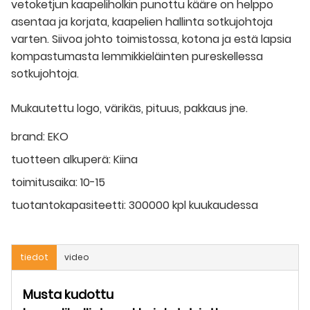
vetoketjun kaapeliholkin punottu kääre on helppo
asentaa ja korjata, kaapelien hallinta sotkujohtoja
varten. Siivoa johto toimistossa, kotona ja estä lapsia
kompastumasta lemmikkieläinten pureskellessa
sotkujohtoja.
Mukautettu logo, värikäs, pituus, pakkaus jne.
brand:
EKO
tuotteen alkuperä:
Kiina
toimitusaika:
10-15
tuotantokapasiteetti:
300000 kpl kuukaudessa
tiedot
video
Musta kudottu