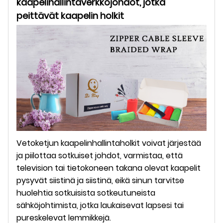
kaapelihallintaverkkojohdot, jotka
peittävät kaapelin holkit
Vetoketjun kaapelinhallintaholkit voivat järjestää
ja piilottaa sotkuiset johdot, varmistaa, että
television tai tietokoneen takana olevat kaapelit
pysyvät siistinä ja siistinä, eikä sinun tarvitse
huolehtia sotkuisista sotkeutuneista
sähköjohtimista, jotka laukaisevat lapsesi tai
pureskelevat lemmikkejä.