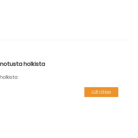
notusta holkista
holkista
LUE LISää