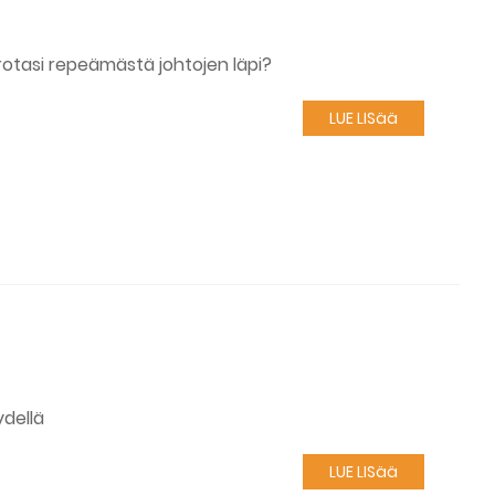
 rotasi repeämästä johtojen läpi?
LUE LISää
dellä
LUE LISää