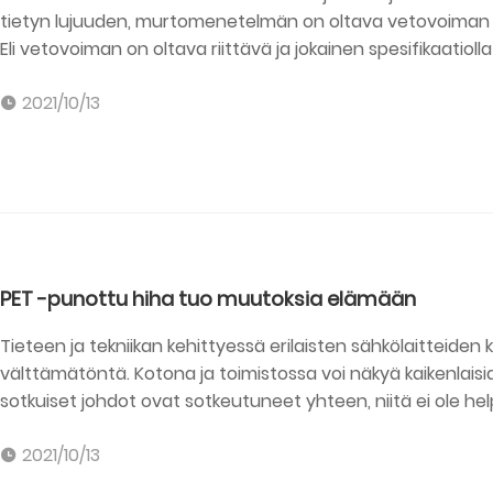
tietyn lujuuden, murtomenetelmän on oltava vetovoiman nimel
Eli vetovoiman on oltava riittävä ja jokainen spesifikaatiol
2021/10/13
PET -punottu hiha tuo muutoksia elämään
Tieteen ja tekniikan kehittyessä erilaisten sähkölaittei
välttämätöntä. Kotona ja toimistossa voi näkyä kaikenlaisia 
sotkuiset johdot ovat sotkeutuneet yhteen, niitä ei ole help
työskentelytilan näyttämään sotkuiselta, ei kauniilta. Se voi 
2021/10/13