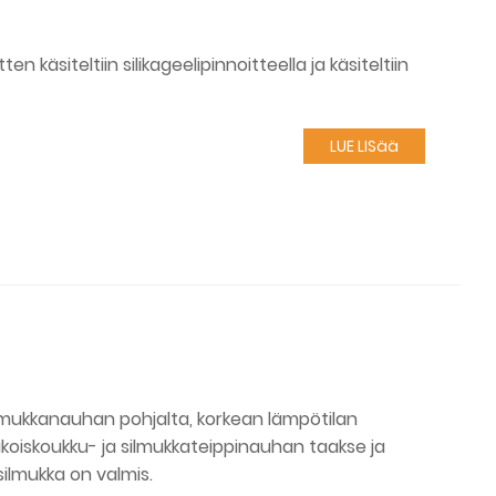
en käsiteltiin silikageelipinnoitteella ja käsiteltiin
LUE LISää
 silmukkanauhan pohjalta, korkean lämpötilan
rikoiskoukku- ja silmukkateippinauhan taakse ja
 silmukka on valmis.