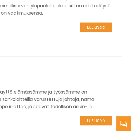
lisarvon yläpuolella, oli se sitten rikki tai löysä.
la on vaatimuksensa.
LUE LISää
den käyttö elämässämme ja työssämme on
​​sähkölaitteilla varustettuja johtoja, nämä
po irrottaa, ja saavat todellisen asuin- ja
olla vaarallista myös lapsille ja lemmikeille.
LUE LISää