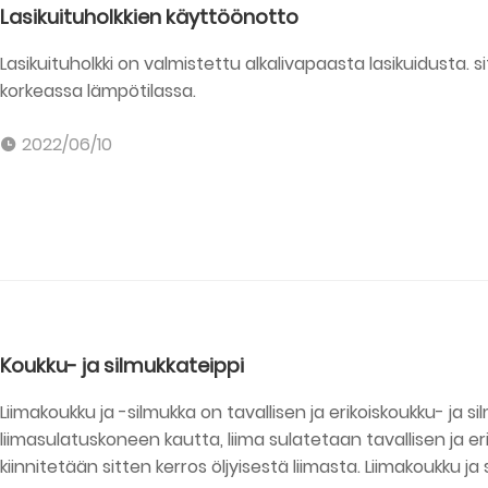
Lasikuituholkkien käyttöönotto
Lasikuituholkki on valmistettu alkalivapaasta lasikuidusta. sitt
korkeassa lämpötilassa.
2022/06/10
Koukku- ja silmukkateippi
Liimakoukku ja -silmukka on tavallisen ja erikoiskoukku- ja
liimasulatuskoneen kautta, liima sulatetaan tavallisen ja e
kiinnitetään sitten kerros öljyisestä liimasta. Liimakoukku ja