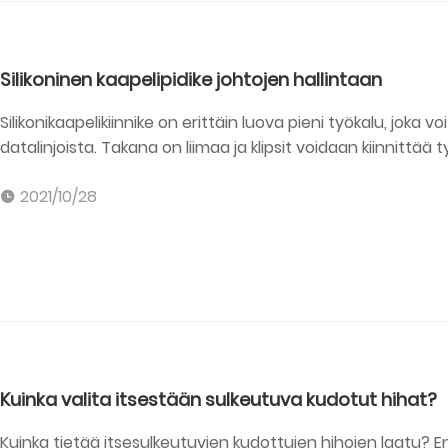
Silikoninen kaapelipidike johtojen hallintaan
Silikonikaapelikiinnike on erittäin luova pieni työkalu, joka v
datalinjoista. Takana on liimaa ja klipsit voidaan kiinnittää t
2021/10/28
Kuinka valita itsestään sulkeutuva kudotut hihat?
Kuinka tietää itsesulkeutuvien kudottujen hihojen laatu? Ensinnäkin tärkein on materiaali, kun se saavuttaa