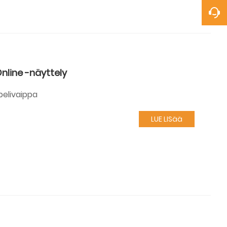
nline -näyttely
pelivaippa
LUE LISää