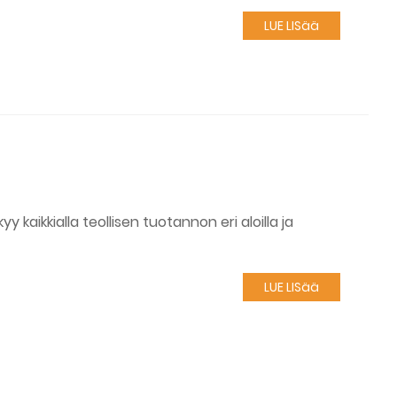
LUE LISää
aikkialla teollisen tuotannon eri aloilla ja
LUE LISää