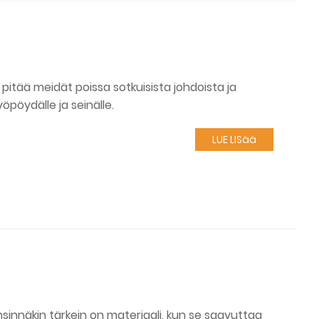
oi pitää meidät poissa sotkuisista johdoista ja
yöpöydälle ja seinälle.
LUE LISää