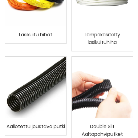
Lasikuitu hihat
Lämpökäsitelty
lasikuituhiha
Aallotettu joustava putki
Double Slit
Aaltopahviputket