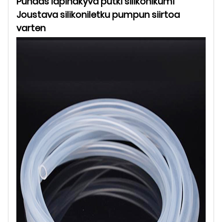
Puhdas läpinäkyvä putki silikonikumi
Joustava silikoniletku pumpun siirtoa
varten