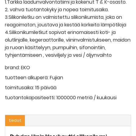
1.Tarkka laadunvalvontatiimi ja kokenut T & K-osasto.
2. vahva tuotantokyky ja nopea toimitusaika.
3.Silikoniletku on valmistettu silikonikumista, joka on
reagoimaton, joustava ja kestää korkeita lämpötiloja
4.Silikonikumiletkut sopivat erinomaisesti koti- ja
olutlinjalle, kegeraattorille, viininvalmistukseen, maidon
ja ruoan käsittelyyn, pumpuihin, sifonointiin,
tyhjentämiseen , vesiviljely ja vesi / öljynvaihto
brand:
EKO
tuotteen alkuperä:
Fujian
toimitusaika:
15 päivää
tuotantokapasiteetti:
1000000 metriä / kuukausi
tiedot