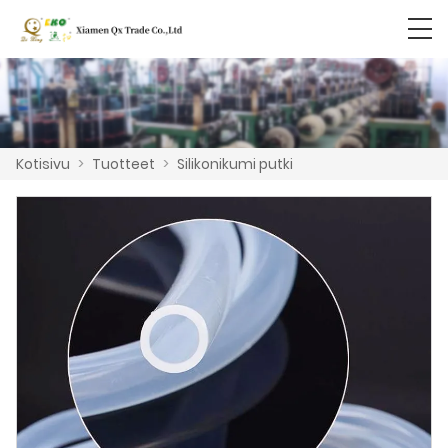
Kotisivu
>
Tuotteet
>
Silikonikumi putki