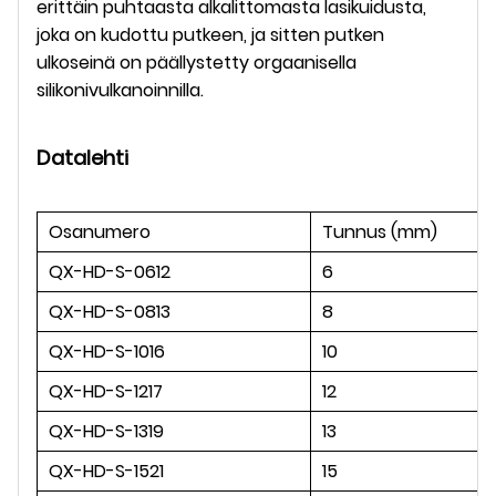
erittäin puhtaasta alkalittomasta lasikuidusta,
joka on kudottu putkeen, ja sitten putken
ulkoseinä on päällystetty orgaanisella
silikonivulkanoinnilla.
Datalehti
Osanumero
Tunnus (mm)
QX-HD-S-0612
6
QX-HD-S-0813
8
QX-HD-S-1016
10
QX-HD-S-1217
12
QX-HD-S-1319
13
QX-HD-S-1521
15