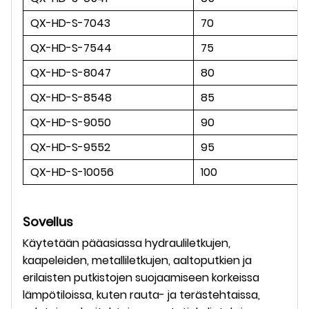
QX-HD-S-7043
70
QX-HD-S-7544
75
QX-HD-S-8047
80
QX-HD-S-8548
85
QX-HD-S-9050
90
QX-HD-S-9552
95
QX-HD-S-10056
100
Sovellus
Käytetään pääasiassa hydrauliletkujen,
kaapeleiden, metalliletkujen, aaltoputkien ja
erilaisten putkistojen suojaamiseen korkeissa
lämpötiloissa, kuten rauta- ja terästehtaissa,