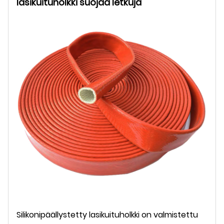
lasikuituholkki suojaa letkuja
Silikonipäällystetty lasikuituholkki on valmistettu