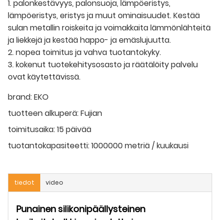
1. palonkestävyys, palonsuoja, lämpöeristys,
lämpöeristys, eristys ja muut ominaisuudet. Kestää
sulan metallin roiskeita ja voimakkaita lämmönlähteitä
ja liekkejä ja kestää happo- ja emäslujuutta.
2. nopea toimitus ja vahva tuotantokyky.
3. kokenut tuotekehitysosasto ja räätälöity palvelu
ovat käytettävissä.
brand:
EKO
tuotteen alkuperä:
Fujian
toimitusaika:
15 päivää
tuotantokapasiteetti:
1000000 metriä / kuukausi
tiedot
video
Punainen silikonipäällysteinen